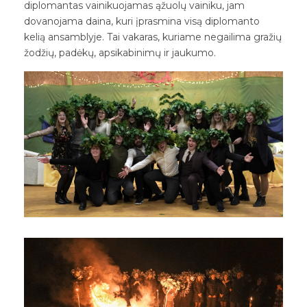
diplomantas vainikuojamas ąžuolų vainiku, jam
dovanojama daina, kuri įprasmina visą diplomanto
kelią ansamblyje. Tai vakaras, kuriame negailima gražių
žodžių, padėkų, apsikabinimų ir jaukumo.