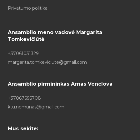
Privatumo politika
Ansamblio meno vadovė Margarita
Tomkevičiūtė
+37061031329
margarita.tomkeviciute@gmail.com
Ansamblio pirmininkas Arnas Venclova
+37067695708
ktu.nemunas@gmail.com
Mus sekite: