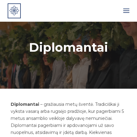
Skip
to
content
Diplomantai
Diplomantai
– gražiausia metų šventė. Tradiciškai ji
vyksta vasarą arba rugsėjo pradžioje, kur pagerbiami 5
metus ansamblio veikloje dalyvavę nemuniečiai.
Diplomantai pagerbiami ir apdovanojami už savo
nuopelnus, atsidavimą ir įdėtą darbą. Kiekvienas