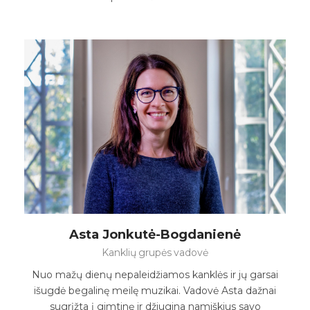
Asta Jonkutė-Bogdanienė
Kanklių grupės vadovė
Nuo mažų dienų nepaleidžiamos kanklės ir jų garsai
išugdė begalinę meilę muzikai. Vadovė Asta dažnai
sugrįžta į gimtinę ir džiugina namiškius savo