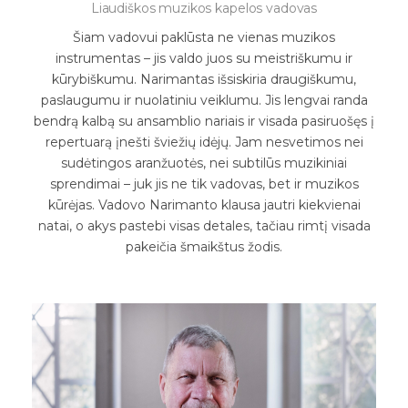
Liaudiškos muzikos kapelos vadovas
Šiam vadovui paklūsta ne vienas muzikos
instrumentas – jis valdo juos su meistriškumu ir
kūrybiškumu. Narimantas išsiskiria draugiškumu,
paslaugumu ir nuolatiniu veiklumu. Jis lengvai randa
bendrą kalbą su ansamblio nariais ir visada pasiruošęs į
repertuarą įnešti šviežių idėjų. Jam nesvetimos nei
sudėtingos aranžuotės, nei subtilūs muzikiniai
sprendimai – juk jis ne tik vadovas, bet ir muzikos
kūrėjas. Vadovo Narimanto klausa jautri kiekvienai
natai, o akys pastebi visas detales, tačiau rimtį visada
pakeičia šmaikštus žodis.