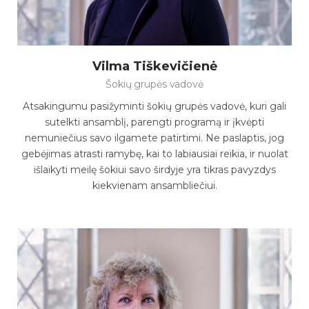
Vilma Tiškevičienė
Šokių grupės vadovė
Atsakingumu pasižyminti šokių grupės vadovė, kuri gali
sutelkti ansamblį, parengti programą ir įkvėpti
nemuniečius savo ilgamete patirtimi. Ne paslaptis, jog
gebėjimas atrasti ramybę, kai to labiausiai reikia, ir nuolat
išlaikyti meilę šokiui savo širdyje yra tikras pavyzdys
kiekvienam ansambliečiui.