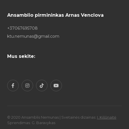
Ansamblio pirmininkas Arnas Venclova
+37067695708
ktu.nemunas@gmail.com
Mus sekite:
© 2020 Ansamblis Nemunas | Svetainės dizainas:
I. Kišūnaitė
Sprendimas: G. Baravykas