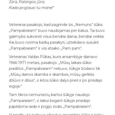
Jūra, Palangos jūra,
Kada priglausi tu mane!
“
Veteranai pasakojo, kad pagrinde šis „Nemuno“ šūkis
„Pampabraram“ buvo naudojamas per balius. Tai buvo
galimybė sukviesti visus bendrai dainai, bendrai veiklai.
Kai buvo norima kažką pasakyti, užtekdavo sušukti
„Pampabraram“ ir visi atsako „Pam pam“.
Veteranas Valdas Pūkas, kuris ansamblyje dainavo
1966-1971 metais, pasakojo: „Mūsų laikais šūkio
pradžios „Pampabraram“ nebuvo, šūkyje būdavo tik
„Mūsų dainos skamba ir skambės, mūsų gerklės
džiūvo ir džius“, o kitos šūkio dalys prieš ir po prisidėjo
eigoje.“
Tam tikros nemuniečių kartos šūkyje naudojo
„Pampararam“, o laikui bėgant šūkyje prisidėjo
papildoma raidė ir prigijo žodis „Pampabraram“.