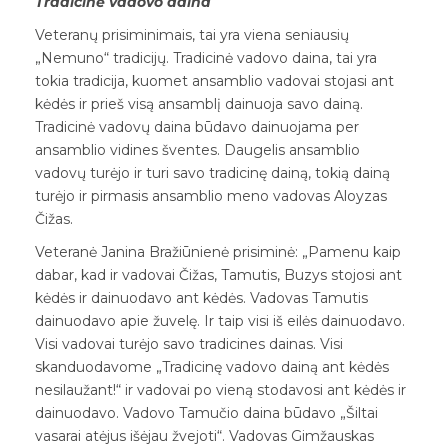
Tradicinė vadovo daina
Veteranų prisiminimais, tai yra viena seniausių
„Nemuno“ tradicijų. Tradicinė vadovo daina, tai yra
tokia tradicija, kuomet ansamblio vadovai stojasi ant
kėdės ir prieš visą ansamblį dainuoja savo dainą.
Tradicinė vadovų daina būdavo dainuojama per
ansamblio vidines šventes. Daugelis ansamblio
vadovų turėjo ir turi savo tradicinę dainą, tokią dainą
turėjo ir pirmasis ansamblio meno vadovas Aloyzas
Čižas.
Veteranė Janina Bražiūnienė prisiminė: „Pamenu kaip
dabar, kad ir vadovai Čižas, Tamutis, Buzys stojosi ant
kėdės ir dainuodavo ant kėdės. Vadovas Tamutis
dainuodavo apie žuvelę. Ir taip visi iš eilės dainuodavo.
Visi vadovai turėjo savo tradicines dainas. Visi
skanduodavome „Tradicinę vadovo dainą ant kėdės
nesilaužant!“ ir vadovai po vieną stodavosi ant kėdės ir
dainuodavo. Vadovo Tamučio daina būdavo „Šiltai
vasarai atėjus išėjau žvejoti“. Vadovas Gimžauskas