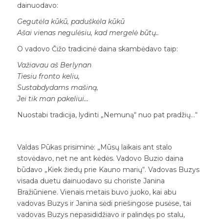
dainuodavo:
Gegutėla kūkū, paduškėla kūkū
Ašai vienas negulėsiu, kad mergelė būtų..
O vadovo Čižo tradicinė daina skambėdavo taip:
Važiavau aš Berlynan
Tiesiu fronto keliu,
Sustabdydams mašiną,
Jei tik man pakeliui…
Nuostabi tradicija, lydinti „Nemuną“ nuo pat pradžių…“
Valdas Pūkas prisiminė: „Mūsų laikais ant stalo
stovėdavo, net ne ant kėdės. Vadovo Buzio daina
būdavo „Kiek žiedų prie Kauno marių“. Vadovas Buzys
visada duetu dainuodavo su choriste Janina
Bražiūniene. Vienais metais buvo juoko, kai abu
vadovas Buzys ir Janina sėdi priešingose pusėse, tai
vadovas Buzys nepasididžiavo ir palindęs po stalu,