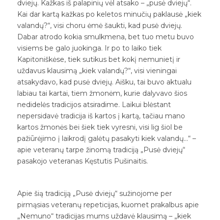
dviejų. Kažkas iš palapinių vėl atsako – „pusė dviejų“.
Kai dar kartą kažkas po keletos minučių paklausė „kiek
valandų?“, visi choru ėmė šaukti, kad pusė dviejų.
Dabar atrodo kokia smulkmena, bet tuo metu buvo
visiems be galo juokinga. Ir po to laiko tiek
Kapitoniškėse, tiek sutikus bet kokį nemunietį ir
uždavus klausimą „kiek valandų?“, visi vieningai
atsakydavo, kad pusė dviejų. Aišku, tai buvo aktualu
labiau tai kartai, tiem žmonėm, kurie dalyvavo šios
nedidelės tradicijos atsiradime. Laikui blėstant
nepersidavė tradicija iš kartos į kartą, tačiau mano
kartos žmonės bei šiek tiek vyresni, visi lig šiol be
pažiūrėjimo į laikrodį galėtų pasakyti kiek valandų…“ –
apie veteranų tarpe žinomą tradiciją „Pusė dviejų“
pasakojo veteranas Kęstutis Pušinaitis.
Apie šią tradiciją „Pusė dviejų“ sužinojome per
pirmąsias veteranų repeticijas, kuomet prakalbus apie
„Nemuno“ tradicijas mums uždavė klausimą – „kiek