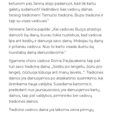
keturiom pas Janiną atėjo padainuot, kad tik kartu
galėtų sudainuoti! Vadindavo šias vadovų dainas
tiesiog tradicinėm: Tamučio tradicinė, Buzio tradicinė ir
taip su visais vadovais.“
Veteranė Janina papildė: „Kai vadovas Buzys atsistojo
dainuoti šią dainą, buvau tokia nustebusi, kad vadovai
lipa ant kėdžių ir dainuoja savo dainą. Mokėjau tą dainą
ir pritariau vadovui. Nuo to karto visada duetu šią
nuostabią dainą dainuodavome.“
Ilgametė choro vadovė Roma Paulauskienė taip pat
turi savo tradicinę dainą: „
Sėdžiu po langeliu, žiūriu pro
langelį, čiūčiuoja liūliuoja ant marių laivelis…“.
Tradicinės
dainos yra dainuojamos po ataskaitinio susirinkimo, kai
išrenkama nauja valdyba. Susėdama kartomis ir,
pradedant nuo jauniausiosios, yra dainuojamos kartų
dainos, taip pat valdybos, pirmininko bei vadovų
tradicinės dainos.
Tradicinė vadovo daina yra laikoma viena pirmųjų