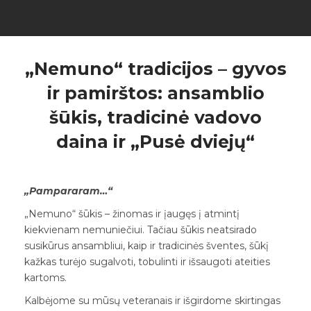
„Nemuno“ tradicijos – gyvos
ir pamirštos: ansamblio
šūkis, tradicinė vadovo
daina ir „Pusė dviejų“
„Pampararam…“
„Nemuno“ šūkis – žinomas ir įaugęs į atmintį
kiekvienam nemuniečiui. Tačiau šūkis neatsirado
susikūrus ansambliui, kaip ir tradicinės šventes, šūkį
kažkas turėjo sugalvoti, tobulinti ir išsaugoti ateities
kartoms.
Kalbėjome su mūsų veteranais ir išgirdome skirtingas