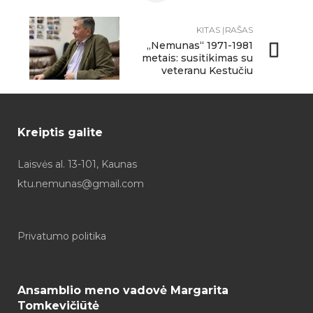
KITAS ĮRAŠAS
„Nemunas“ 1971-1981
metais: susitikimas su
veteranu Kęstučiu
Pušinaičiu
Kreiptis galite
Laisvės al. 13-101, Kaunas
ktu.nemunas@gmail.com
Privatumo politika
Ansamblio meno vadovė Margarita
Tomkevičiūtė