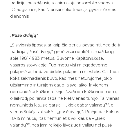
tradicijų, prasidėjusių su pirmuoju ansamblio vadovu.
Džiaugiamės, kad ši ansamblio tradicija gyva ir šiomis
dienomis!
„
Pusė dviejų
“
„Šis vidinis šposas, ar kaip čia geriau pavadinti, nedidelė
tradicija „Pusė dviejų“ gimė visai netikėtai, maždaug
apie 1981-1983 metus. Buvome Kapitoniškėse,
vasaros stovykloje. Tuo metu visi miegodavome
palapinėse, būdavo didelis palapinių miestelis. Gal tada
koks sekmadienis buvo, kad mes neturėjome jokio
užsiėmimo ir turėjom daug laisvo laiko. Ir vienam
nemuniečiui kažkur reikėjo išvažiuoti kažkuriuo metu,
o laikrodį po ranka tada ne kiekvienas turėjo. Tai vienas
nemunietis klausia garsiai – „kiek dabar valandų?“, o
vienas šokėjas atsakė – „pusė dviejų“. Praėjo dar kokios
10-15 minučių, tas nemunietis vėl klausia – „kiek
valandų?“, nes jam reikėjo išvažiuoti vėliau nei pusė