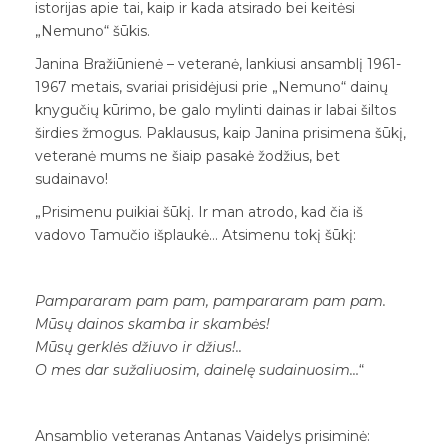
istorijas apie tai, kaip ir kada atsirado bei keitėsi
„Nemuno“ šūkis.
Janina Bražiūnienė – veteranė, lankiusi ansamblį 1961-
1967 metais, svariai prisidėjusi prie „Nemuno“ dainų
knygučių kūrimo, be galo mylinti dainas ir labai šiltos
širdies žmogus. Paklausus, kaip Janina prisimena šūkį,
veteranė mums ne šiaip pasakė žodžius, bet
sudainavo!
„Prisimenu puikiai šūkį. Ir man atrodo, kad čia iš
vadovo Tamučio išplaukė… Atsimenu tokį šūkį:
Pampararam pam pam, pampararam pam pam.
Mūsų dainos skamba ir skambės!
Mūsų gerklės džiuvo ir džius!..
O mes dar sužaliuosim, dainelę sudainuosim…
“
Ansamblio veteranas Antanas Vaidelys prisiminė: