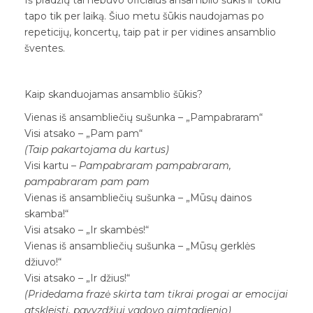
Iš pradžių tai nebuvo oficialus ansamblio šūkis ir tokiu
tapo tik per laiką. Šiuo metu šūkis naudojamas po
repeticijų, koncertų, taip pat ir per vidines ansamblio
šventes.
Kaip skanduojamas ansamblio šūkis?
Vienas iš ansambliečių sušunka – „Pampabraram“
Visi atsako – „Pam pam“
(Taip pakartojama du kartus)
Visi kartu –
Pampabraram pampabraram,
pampabraram pam pam
Vienas iš ansambliečių sušunka – „Mūsų dainos
skamba!“
Visi atsako – „Ir skambės!“
Vienas iš ansambliečių sušunka – „Mūsų gerklės
džiuvo!“
Visi atsako – „Ir džius!“
(Pridedama frazė skirta tam tikrai progai ar emocijai
atskleisti, pavyzdžiui vadovo gimtadienio)