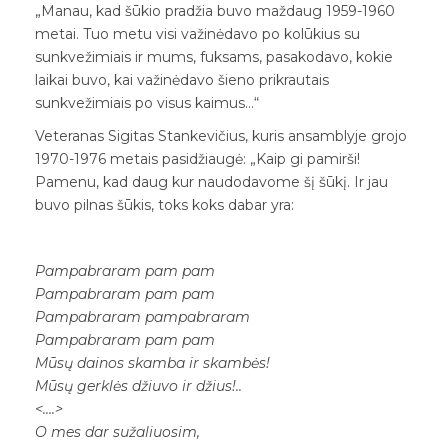
„Manau, kad šūkio pradžia buvo maždaug 1959-1960
metai. Tuo metu visi važinėdavo po kolūkius su
sunkvežimiais ir mums, fuksams, pasakodavo, kokie
laikai buvo, kai važinėdavo šieno prikrautais
sunkvežimiais po visus kaimus…“
Veteranas Sigitas Stankevičius, kuris ansamblyje grojo
1970-1976 metais pasidžiaugė: „Kaip gi pamirši!
Pamenu, kad daug kur naudodavome šį šūkį. Ir jau
buvo pilnas šūkis, toks koks dabar yra:
Pampabraram pam pam
Pampabraram pam pam
Pampabraram pampabraram
Pampabraram pam pam
Mūsų dainos skamba ir skambės!
Mūsų gerklės džiuvo ir džius!..
<….>
O mes dar sužaliuosim,