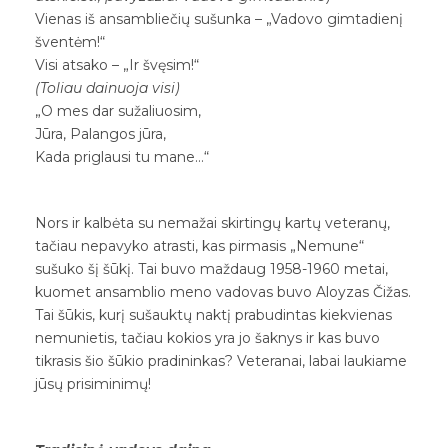
Vienas iš ansambliečių sušunka – „Vadovo gimtadienį
šventėm!“
Visi atsako – „Ir švęsim!“
(Toliau dainuoja visi)
„O mes dar sužaliuosim,
Jūra, Palangos jūra,
Kada priglausi tu mane…“
Nors ir kalbėta su nemažai skirtingų kartų veteranų,
tačiau nepavyko atrasti, kas pirmasis „Nemune“
sušuko šį šūkį. Tai buvo maždaug 1958-1960 metai,
kuomet ansamblio meno vadovas buvo Aloyzas Čižas.
Tai šūkis, kurį sušauktų naktį prabudintas kiekvienas
nemunietis, tačiau kokios yra jo šaknys ir kas buvo
tikrasis šio šūkio pradininkas? Veteranai, labai laukiame
jūsų prisiminimų!