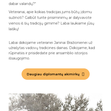
dabar valandų?“
Veteranai, apie kokias tradicijas jums būtų įdomu
sužinoti? Galbūt turite prisiminimų ar dalyvavote
vienos iš šių tradicijų gimime? Labai laukiame jūsų
laiškų!
Labai dėkojame veteranei Janinai Bražionienei už
užrašytas vadovų tradicines dainas. Dėkojame, kad
rūpinatės ir prisidedate prie ansamblio istorijos
išsaugojimo.
Daugiau diplomantų akimirkų