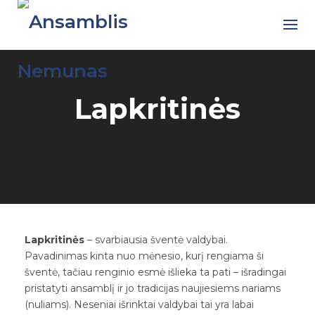
Skip
to
content
Lapkritinės
Lapkritinės
– svarbiausia šventė valdybai.
Pavadinimas kinta nuo mėnesio, kurį rengiama ši
šventė, tačiau renginio esmė išlieka ta pati – išradingai
pristatyti ansamblį ir jo tradicijas naujiesiems nariams
(nuliams). Neseniai išrinktai valdybai tai yra labai