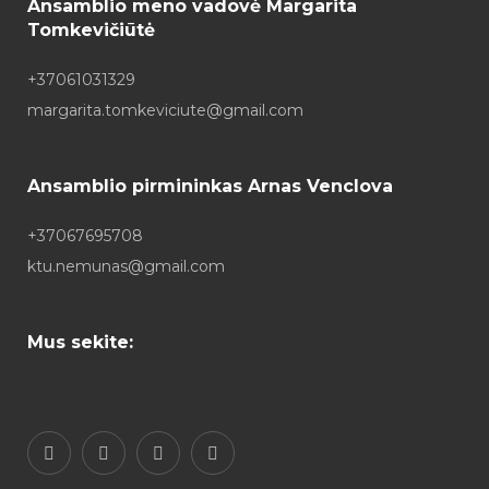
Ansamblio meno vadovė Margarita
Tomkevičiūtė
+37061031329
margarita.tomkeviciute@gmail.com
Ansamblio pirmininkas Arnas Venclova
+37067695708
ktu.nemunas@gmail.com
Mus sekite: