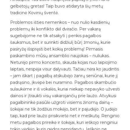
gelbėtojų gretas! Taip buvo atidaryta šių metų
tradicinė Kovinių šventė.
Problemos išties nemenkos – nuo nulio kasdienių
problemų iki konflikto dėl dviračio. Per vakarą
sugebėjome ne tik atsakyti į penkis pagalbos
šauksmus, bet ir surinkti didžiulį būrį žmonių, kurie
pasiryžę išspręsti bet kokią problemą! Pirmasis
paskambino mūsų ansamblio naujokas – nuliukas.
Neturėjo pirmo koncerto, skauda kojas nuo laipiojimo
laiptais, nespėja visur dalyvauti. Tačiau nėra ko jaudintis
– jam iškart į pagalbą atskubėjo žanrų seniūnai, kurie jį
padrąsino, įkvėpė bei nuramino. Pagalbos skambučio
sulaukėme ir iš vokalės, kuriai niekaip nepavyko užvesti
dainos ir įtraukti visų vakarojančių prie laužo. Atvykusi
pagalbininkė pasiūlė užgroti visiems žinomą dainą –
šokėjai ne tik žodžius mokėjo, bet ir pajudėjo. O judėjo
taip, kad prie laužo prisikvietė net ir meškutę.
Renginio
metu pagalbos prireikė ir šokėjai, kuri ieškojo renginiui
tokio vėdėjo, kuris gėdos nepridarytų. Ieškojo ne