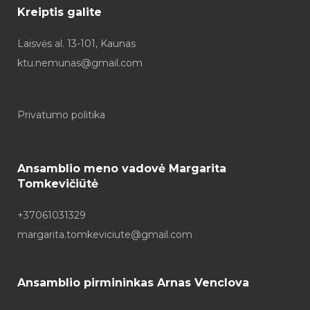
Kreiptis galite
Laisvės al. 13-101, Kaunas
ktu.nemunas@gmail.com
Privatumo politika
Ansamblio meno vadovė Margarita
Tomkevičiūtė
+37061031329
margarita.tomkeviciute@gmail.com
Ansamblio pirmininkas Arnas Venclova