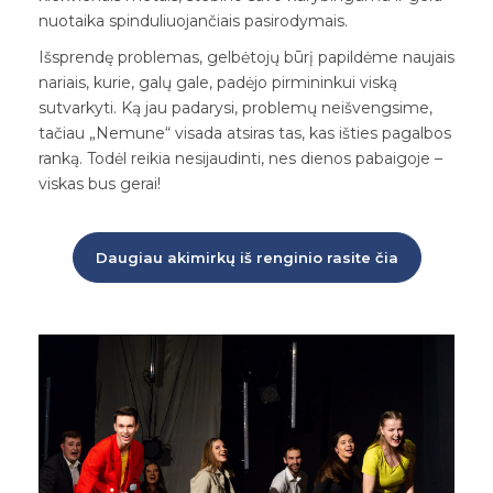
nuotaika spinduliuojančiais pasirodymais.
Išsprendę problemas, gelbėtojų būrį papildėme naujais
nariais, kurie, galų gale, padėjo pirmininkui viską
sutvarkyti. Ką jau padarysi, problemų neišvengsime,
tačiau „Nemune“ visada atsiras tas, kas išties pagalbos
ranką. Todėl reikia nesijaudinti, nes dienos pabaigoje –
viskas bus gerai!
Daugiau akimirkų iš renginio rasite čia