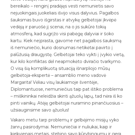
bereikalo – renginį pradėjęs vesti nemunietis savo
nejuokingais juokeliais išvijo visus dalyvius. Pagalbos
šauksmas buvo išgirstas ir atvykę gelbėtojai įkvėpė
vedėją ir paruošė jį scenai, na o jis sukūrė tokią
atmosferą, kad sugrįžo visi pabėgę dalyviai ir šoko
kartu. Kiek neįprasta, gavome net pagalbos šauksmą
iš nemuniečio, kurio dosnumas netikėtai pavirto į
palūžusią draugystę. Gelbėtojai teko vykti į įvykio vietą,
kur kilo konfliktas dėl neapmokėto dviračio tvarkymo.
O visą šią komplikuotą situaciją išnarpliojo mūsų
gelbėtoja-ekspertė – ansamblio meno vadovė
Margarita! Vėliau visų laukiamoje šventėje,
Diplomantuose, nemuniečius taip pat ištiko problema
– miškininkai neleidžia skinti ąžuolų lapų, tad nėra iš ko
pinti vainikų. Atėję gelbėtojai nuramino pinančiuosius –
užsiauginsime savo ąžuolus!
Vakaro metu tarp problemų ir gelbėjimo misijų vyko
žanrų pasirodymai. Nemuniečiai ir nuliukai, kaip ir
kiekvienais metais, stebino savo kūrybingumu ir gera