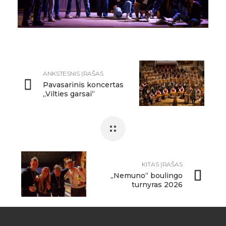
ANKSTESNIS ĮRAŠAS
Pavasarinis koncertas
„Vilties garsai“
KITAS ĮRAŠAS
„Nemuno“ boulingo
turnyras 2026