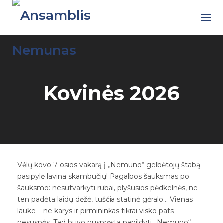
Skip
to
content
Kovinės 2026
Vėlų kovo 7-osios vakarą į „Nemuno“ gelbėtojų štabą
pasipylė lavina skambučių! Pagalbos šauksmas po
šauksmo: nesutvarkyti rūbai, plyšusios pėdkelnės, ne
ten padėta laidų dėžė, tuščia statinė gėralo… Vienas
lauke – ne karys ir pirmininkas tikrai visko pats
nesuspės. Tad buvo nuspręsta papildyti „Nemuno“