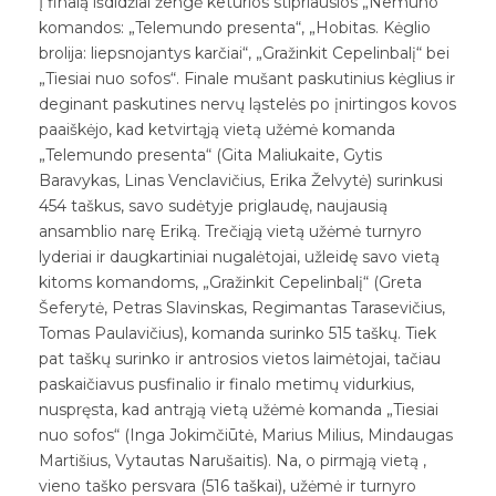
Į finalą išdidžiai žengė keturios stipriausios „Nemuno“
komandos: „Telemundo presenta“, „Hobitas. Kėglio
brolija: liepsnojantys karčiai“, „Gražinkit Cepelinbalį“ bei
„Tiesiai nuo sofos“. Finale mušant paskutinius kėglius ir
deginant paskutines nervų ląstelės po įnirtingos kovos
paaiškėjo, kad ketvirtąją vietą užėmė komanda
„Telemundo presenta“ (Gita Maliukaite, Gytis
Baravykas, Linas Venclavičius, Erika Želvytė) surinkusi
454 taškus, savo sudėtyje priglaudę, naujausią
ansamblio narę Eriką. Trečiąją vietą užėmė turnyro
lyderiai ir daugkartiniai nugalėtojai, užleidę savo vietą
kitoms komandoms, „Gražinkit Cepelinbalį“ (Greta
Šeferytė, Petras Slavinskas, Regimantas Tarasevičius,
Tomas Paulavičius), komanda surinko 515 taškų. Tiek
pat taškų surinko ir antrosios vietos laimėtojai, tačiau
paskaičiavus pusfinalio ir finalo metimų vidurkius,
nuspręsta, kad antrąją vietą užėmė komanda „Tiesiai
nuo sofos“ (Inga Jokimčiūtė, Marius Milius, Mindaugas
Martišius, Vytautas Narušaitis). Na, o pirmąją vietą ,
vieno taško persvara (516 taškai), užėmė ir turnyro