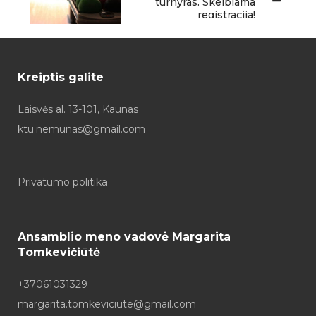
turnyras. Skelbiama
registracija!
Kreiptis galite
Laisvės al. 13-101, Kaunas
ktu.nemunas@gmail.com
Privatumo politika
Ansamblio meno vadovė Margarita
Tomkevičiūtė
+37061031329
margarita.tomkeviciute@gmail.com