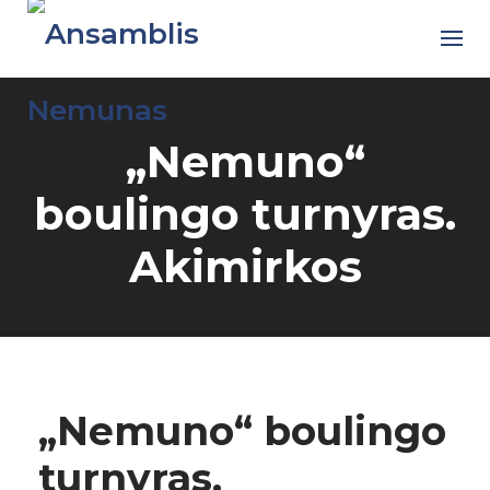
Skip
to
content
„Nemuno“
boulingo turnyras.
Akimirkos
„Nemuno“ boulingo
turnyras.