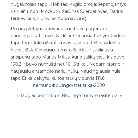
nugalėtojais tapo „Hobitas. Kėglio brolija: liepsnojantys
karčiai“ (Indrė Mockutė, Šarūnas Ščerbakovas, Darius
Rinkevičius, Liutauras Adomavičius).
Po nugalėtojų apdovanojimų buvo pagerbti ir
naudingiausi turnyro žaidėjai. Geriausia turnyro žaidėja
tapo Inga Jokimčiūtė, kurios surinktų taškų vidurkis
buvo 135,4. Geriausiu turnyro žaidėju ir taikliausiu
snaiperiu tapo Marius Milius, kurio taškų vidurkis buvo
150,2 ir buvo numušti net 16 „Strike“. Nepamiršome ir
naujausių ansamblio narių, nulių. Naudingiausia nule
tapo Erika Želvytė, kurios taškų vidurkis 111,6.
nemuno-boulingo-statistika-2020
«Daugiau akimirkų iš Boulingo turnyro rasite čia: »