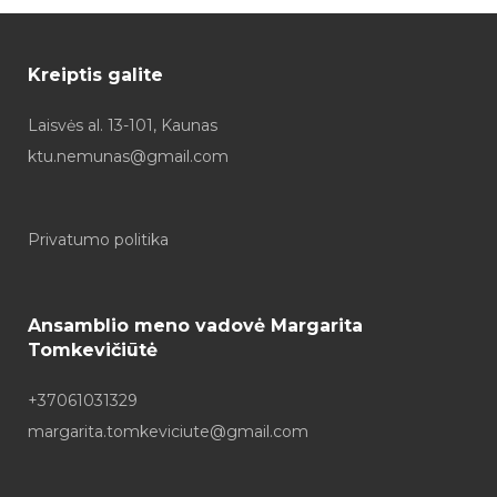
Kreiptis galite
Laisvės al. 13-101, Kaunas
ktu.nemunas@gmail.com
Privatumo politika
Ansamblio meno vadovė Margarita
Tomkevičiūtė
+37061031329
margarita.tomkeviciute@gmail.com