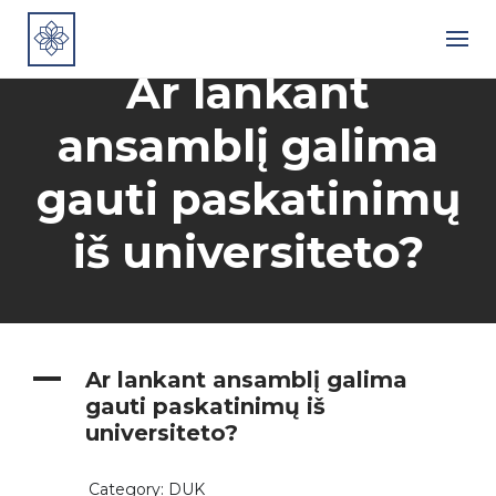
Skip
to
content
Ar lankant
ansamblį galima
gauti paskatinimų
iš universiteto?
A
Ar lankant ansamblį galima
gauti paskatinimų iš
universiteto?
Category: DUK