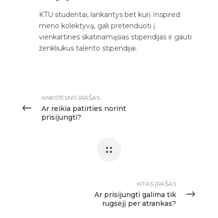
KTU studentai, lankantys bet kurį Inspired
meno kolektyvą, gali pretenduoti į
vienkartines skatinamąsias stipendijas ir gauti
ženkliukus talento stipendijai.
ANKSTESNIS ĮRAŠAS
Ar reikia patirties norint
prisijungti?
KITAS ĮRAŠAS
Ar prisijungti galima tik
rugsėjį per atrankas?