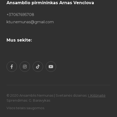
Ansamblio pirmininkas Arnas Venclova
+37067695708
ktu.nemunas@gmail.com
Mus sekite:
© 2020 Ansamblis Nemunas | Svetainės dizainas:
I. Kišūnaitė
Sprendimas: G. Baravykas
Visos teisės saugomos.