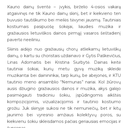
Kauno dainų šventė – įvykis, birželio 4-osios vakarą
atgaivinęs ne tik Kauno dainų slėnį, bet ir kiekvieno ten
buvusio tautiškumo bei meilės tėvynei jausmą. Tautiniais
kostiumais pasipuošę šokėjai, liaudies muzika ir
gražiausios lietuviškos dainos pirmąjį vasaros šeštadienį
pavertė neeiliniu.
Slėnis aidėjo nuo gražiausių chorų atliekamų lietuviškų
dainų, o kartu su choristais uždainavo ir Gytis Paškevičius,
Linas Adomaitis bei Kristina Siurbytė. Dainas keitė
tautiniai šokiai, kurių metu gyvą muziką skleidė
muzikantai bei dainininkai, tarp kurių, be abejonės, ir KTU
tautinio meno ansamblio “Nemunas” nariai. Kol žiūrovų
ausis džiugino gražiausios dainos ir muzika, akys galėjo
pasimėgauti tradiciniu šokiu, įspūdingomis aikštės
kompozicijomis, vizualizacijomis ir tautinio kostiumo
grožiu. Juk slėnyje sukosi ne tik nemuniečių, bet ir kitų
jaunimo bei vyresnio amžiaus kolektyvų poros, su
kiekvienu šokiu skleisdamos pačias geriausias emocijas ir