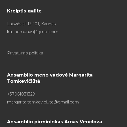
Kreiptis galite
Laisvės al. 13-101, Kaunas
ktu.nemunas@gmail.com
Privatumo politika
Ansamblio meno vadovė Margarita
Tomkevičiūtė
+37061031329
margarita.tomkeviciute@gmail.com
Ansamblio pirmininkas Arnas Venclova