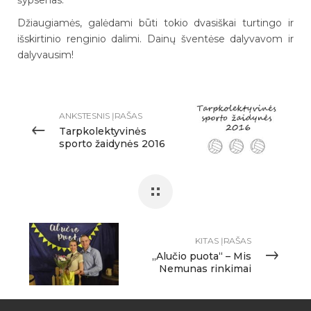
šypsenas.
Džiaugiamės, galėdami būti tokio dvasiškai turtingo ir
išskirtinio renginio dalimi. Dainų šventėse dalyvavom ir
dalyvausim!
ANKSTESNIS ĮRAŠAS
Tarpkolektyvinės
sporto žaidynės 2016
KITAS ĮRAŠAS
„Alučio puota“ – Mis
Nemunas rinkimai