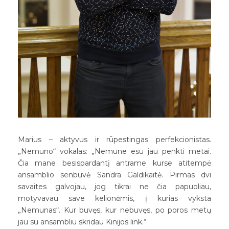
Marius – aktyvus ir rūpestingas perfekcionistas.
„Nemuno“ vokalas: „Nemune esu jau penkti metai.
Čia mane besispardantį antrame kurse atitempė
ansamblio senbuvė Sandra Galdikaitė. Pirmas dvi
savaites galvojau, jog tikrai ne čia papuoliau,
motyvavau save kelionėmis, į kurias vyksta
„Nemunas“. Kur buvęs, kur nebuvęs, po poros metų
jau su ansambliu skridau Kinijos link.“