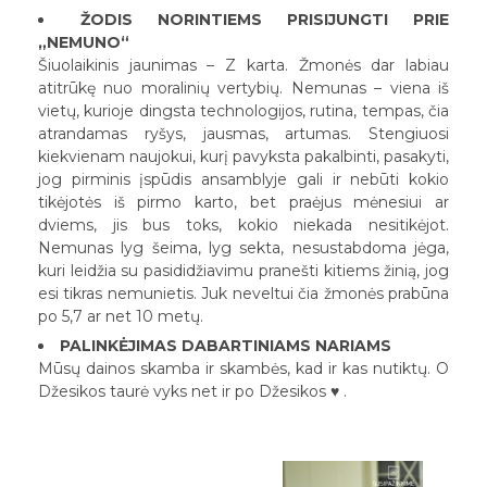
ŽODIS NORINTIEMS PRISIJUNGTI PRIE
„NEMUNO“
Šiuolaikinis jaunimas – Z karta. Žmonės dar labiau
atitrūkę nuo moralinių vertybių. Nemunas – viena iš
vietų, kurioje dingsta technologijos, rutina, tempas, čia
atrandamas ryšys, jausmas, artumas. Stengiuosi
kiekvienam naujokui, kurį pavyksta pakalbinti, pasakyti,
jog pirminis įspūdis ansamblyje gali ir nebūti kokio
tikėjotės iš pirmo karto, bet praėjus mėnesiui ar
dviems, jis bus toks, kokio niekada nesitikėjot.
Nemunas lyg šeima, lyg sekta, nesustabdoma jėga,
kuri leidžia su pasididžiavimu pranešti kitiems žinią, jog
esi tikras nemunietis. Juk neveltui čia žmonės prabūna
po 5,7 ar net 10 metų.
PALINKĖJIMAS DABARTINIAMS NARIAMS
Mūsų dainos skamba ir skambės, kad ir kas nutiktų. O
Džesikos taurė vyks net ir po Džesikos ♥ .