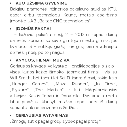
KUO UŽSIIMA GYVENIME
Baigiau pramonės inžinerijos bakalauro studijas KTU,
dabar dirbu technologu Kaune, metalo apdirbimo
įmonėje UAB „Baltec CNC technologies“.
ĮDOMŪS FAKTAI
1 – liežuviu paliečiu nosį; 2 – 2012m. tapau dainų
dainelės laureatu su savo gimtojo miesto gimnazijos
kvartetu; 3 – sutikęs gražią merginą pirma atkreipiu
dėmesį į nosį, po to į nagus.
KNYGOS, FILMAI, MUZIKA
Geriausios knygos: vaikystėje – enciklopedijos, o šiaip –
visos, kurios kažko išmoko. Įdomiausi filmai – visi su
Will Smith, bei tam tikri Sci-Fi žanro filmai, tokie kaip
„Hunger Games“, „Maze Runner“, „In Time“,
„Elysium“, „The Martian“ ir kiti. Mėgstamiausias
atlikėjas: Kastis Torrau ir Donatello. Pastaruoju metu
labai pradėjau klausyt rusiško repo, nors iš dainų
suprantu tik necenzūrinius žodžius.
GERIAUSIAS PATARIMAS
„Žmogų sutik pagal grožį, išlydėk pagal protą.“