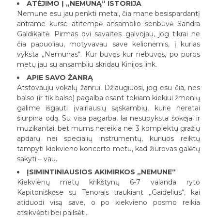
ATĖJIMO Į „NEMUNĄ“ ISTORIJA
Nemune esu jau penkti metai, čia mane besispardantį
antrame kurse atitempė ansamblio senbuvė Sandra
Galdikaitė. Pirmas dvi savaites galvojau, jog tikrai ne
čia papuoliau, motyvavau save kelionėmis, į kurias
vyksta „Nemunas“. Kur buvęs kur nebuvęs, po poros
metų jau su ansambliu skridau Kinijos link.
APIE SAVO ŽANRĄ
Atstovauju vokalų žanrui. Džiaugiuosi, jog esu čia, nes
balso (ir tik balso) pagalba esant tokiam kiekiui žmonių
galime išgauti įvairiausių sąskambių, kurie neretai
šiurpina odą. Su visa pagarba, lai nesupyksta šokėjai ir
muzikantai, bet mums nereikia nei 3 komplektų gražių
apdarų nei specialių instrumentų, kuriuos reiktų
tampyti kiekvieno koncerto metu, kad žiūrovas galėtų
sakyti – vau.
ĮSIMINTINIAUSIOS AKIMIRKOS „NEMUNE“
Kiekvienų metų krikštynų 6-7 valanda ryto
Kapitoniškėse su Tenorais traukiant „Gaidelius“, kai
atiduodi visą save, o po kiekvieno posmo reikia
atsikvėpti bei pailsėti.