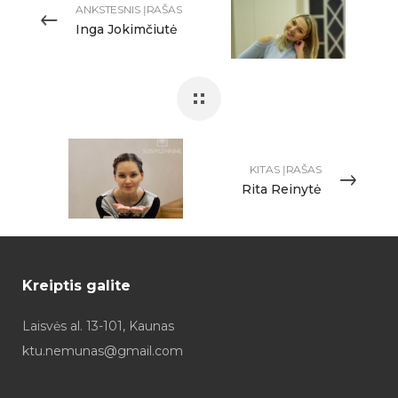
ANKSTESNIS ĮRAŠAS
Inga Jokimčiutė
KITAS ĮRAŠAS
Rita Reinytė
Kreiptis galite
Laisvės al. 13-101, Kaunas
ktu.nemunas@gmail.com