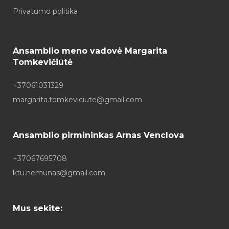
Privatumo politika
Ansamblio meno vadovė Margarita
Tomkevičiūtė
+37061031329
margarita.tomkeviciute@gmail.com
Ansamblio pirmininkas Arnas Venclova
+37067695708
ktu.nemunas@gmail.com
Mus sekite: