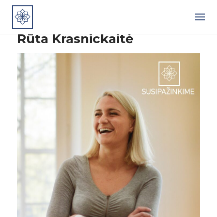
Skip
to
content
Rūta Krasnickaitė