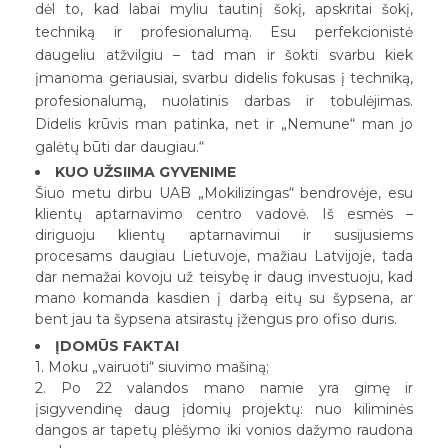
dėl to, kad labai myliu tautinį šokį, apskritai šokį,
techniką ir profesionalumą. Esu perfekcionistė
daugeliu atžvilgiu – tad man ir šokti svarbu kiek
įmanoma geriausiai, svarbu didelis fokusas į techniką,
profesionalumą, nuolatinis darbas ir tobulėjimas.
Didelis krūvis man patinka, net ir „Nemune“ man jo
galėtų būti dar daugiau.“
KUO UŽSIIMA GYVENIME
Šiuo metu dirbu UAB „Mokilizingas“ bendrovėje, esu
klientų aptarnavimo centro vadovė. Iš esmės –
diriguoju klientų aptarnavimui ir susijusiems
procesams daugiau Lietuvoje, mažiau Latvijoje, tada
dar nemažai kovoju už teisybę ir daug investuoju, kad
mano komanda kasdien į darbą eitų su šypsena, ar
bent jau ta šypsena atsirastų įžengus pro ofiso duris.
ĮDOMŪS FAKTAI
1. Moku „vairuoti“ siuvimo mašiną;
2. Po 22 valandos mano namie yra gimę ir
įsigyvendinę daug įdomių projektų: nuo kiliminės
dangos ar tapetų plėšymo iki vonios dažymo raudona