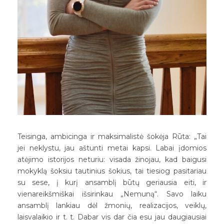
Teisinga, ambicinga ir maksimalistė šokėja Rūta: „Tai
jei neklystu, jau aštunti metai kapsi. Labai įdomios
atėjimo istorijos neturiu: visada žinojau, kad baigusi
mokyklą šoksiu tautinius šokius, tai tiesiog pasitariau
su sese, į kurį ansamblį būtų geriausia eiti, ir
vienareikšmiškai išsirinkau „Nemuną“. Savo laiku
ansamblį lankiau dėl žmonių, realizacijos, veiklų,
laisvalaikio ir t. t. Dabar vis dar čia esu jau daugiausiai