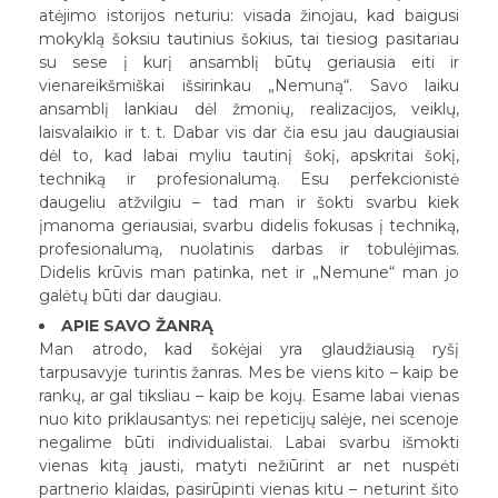
atėjimo istorijos neturiu: visada žinojau, kad baigusi
mokyklą šoksiu tautinius šokius, tai tiesiog pasitariau
su sese į kurį ansamblį būtų geriausia eiti ir
vienareikšmiškai išsirinkau „Nemuną“. Savo laiku
ansamblį lankiau dėl žmonių, realizacijos, veiklų,
laisvalaikio ir t. t. Dabar vis dar čia esu jau daugiausiai
dėl to, kad labai myliu tautinį šokį, apskritai šokį,
techniką ir profesionalumą. Esu perfekcionistė
daugeliu atžvilgiu – tad man ir šokti svarbu kiek
įmanoma geriausiai, svarbu didelis fokusas į techniką,
profesionalumą, nuolatinis darbas ir tobulėjimas.
Didelis krūvis man patinka, net ir „Nemune“ man jo
galėtų būti dar daugiau.
APIE SAVO ŽANRĄ
Man atrodo, kad šokėjai yra glaudžiausią ryšį
tarpusavyje turintis žanras. Mes be viens kito – kaip be
rankų, ar gal tiksliau – kaip be kojų. Esame labai vienas
nuo kito priklausantys: nei repeticijų salėje, nei scenoje
negalime būti individualistai. Labai svarbu išmokti
vienas kitą jausti, matyti nežiūrint ar net nuspėti
partnerio klaidas, pasirūpinti vienas kitu – neturint šito