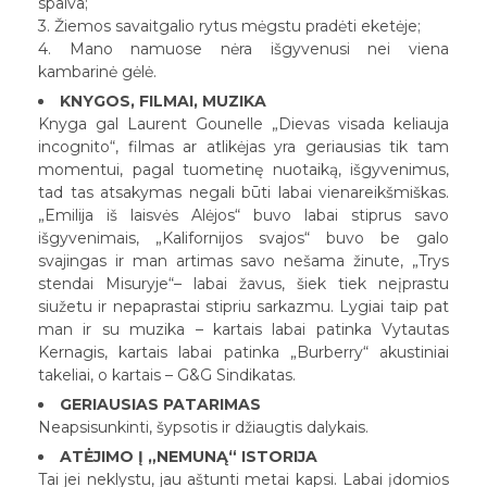
spalva;
3. Žiemos savaitgalio rytus mėgstu pradėti eketėje;
4. Mano namuose nėra išgyvenusi nei viena
kambarinė gėlė.
KNYGOS, FILMAI, MUZIKA
Knyga gal Laurent Gounelle „Dievas visada keliauja
incognito“, filmas ar atlikėjas yra geriausias tik tam
momentui, pagal tuometinę nuotaiką, išgyvenimus,
tad tas atsakymas negali būti labai vienareikšmiškas.
„Emilija iš laisvės Alėjos“ buvo labai stiprus savo
išgyvenimais, „Kalifornijos svajos“ buvo be galo
svajingas ir man artimas savo nešama žinute, „Trys
stendai Misuryje“– labai žavus, šiek tiek neįprastu
siužetu ir nepaprastai stipriu sarkazmu. Lygiai taip pat
man ir su muzika – kartais labai patinka Vytautas
Kernagis, kartais labai patinka „Burberry“ akustiniai
takeliai, o kartais – G&G Sindikatas.
GERIAUSIAS PATARIMAS
Neapsisunkinti, šypsotis ir džiaugtis dalykais.
ATĖJIMO Į „NEMUNĄ“ ISTORIJA
Tai jei neklystu, jau aštunti metai kapsi. Labai įdomios