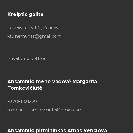
Kreiptis galite
Laisvės al. 13-101, Kaunas
ktu.nemunas@gmail.com
Privatumo politika
Ansamblio meno vadovė Margarita
Tomkevičiūtė
+37061031329
margarita.tomkeviciute@gmail.com
Ansamblio pirmininkas Arnas Venclova