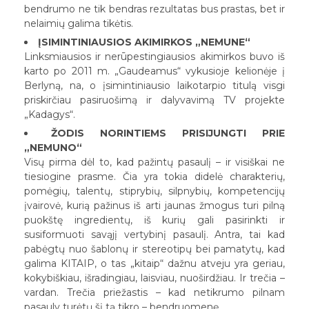
bendrumo ne tik bendras rezultatas bus prastas, bet ir
nelaimių galima tikėtis.
ĮSIMINTINIAUSIOS AKIMIRKOS „NEMUNE“
Linksmiausios ir nerūpestingiausios akimirkos buvo iš
karto po 2011 m. „Gaudeamus“ vykusioje kelionėje į
Berlyną, na, o įsimintiniausio laikotarpio titulą visgi
priskirčiau pasiruošimą ir dalyvavimą TV projekte
„Kadagys“.
ŽODIS NORINTIEMS PRISIJUNGTI PRIE
„NEMUNO“
Visų pirma dėl to, kad pažintų pasaulį – ir visiškai ne
tiesiogine prasme. Čia yra tokia didelė charakterių,
pomėgių, talentų, stiprybių, silpnybių, kompetencijų
įvairovė, kurią pažinus iš arti jaunas žmogus turi pilną
puokštę ingredientų, iš kurių gali pasirinkti ir
susiformuoti savąjį vertybinį pasaulį. Antra, tai kad
pabėgtų nuo šablonų ir stereotipų bei pamatytų, kad
galima KITAIP, o tas „kitaip“ dažnu atveju yra geriau,
kokybiškiau, išradingiau, laisviau, nuoširdžiau. Ir trečia –
vardan. Trečia priežastis – kad netikrumo pilnam
pasauly turėtų šį tą tikro – bendruomenę.