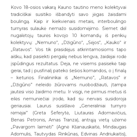
Kovo 18-osios vakarą Kauno tautino meno kolektyvai
tradiciškai susitiko išbandyti savo jėgas žaisdami
boulingą. Kaip ir kiekvienais metais, interboulingo
turnyras sulaukė nemažo susidomėjimo. Šiemet dėl
nugalėtojų taurės kovojo 10 komandų iš penkių
kolektyvų: „Nemuno“, „Džigūno“, „Sėjos“, „Kauko“ ir
„Ratavos“. Vos tik prasidėjus atkrintamosioms tapo
aišku, kad pasiekti pergalę nebus lengva, žaidėjai rodė
įspūdingus rezultatus. Deja, ne visiems pasisekė taip
gerai, tad į pusfinalį pateko šešios komandos, o į finalą
– keturios. Finalininkai iš „Nemuno”, „Ratavos” ir
„Džigūno” neleido žiūrovams nuobodžiauti, įtampa
jautėsi viso žaidimo metu. Ir visgi, ne pirmus metus iš
eilės nemuniečiai įrodė, kad su nervais susidoroja
geriausiai. Laurus susišlavė „Generaliniai turnyro
rėmėjai” (Greta Šeferytė, Liutauras Adomavičius,
Benas Petronis, Arnas Tranza), antrąją vietą užėmė
„Pavargom laimėti” (Agnė Kšanauskaitė, Mindaugas
Adomulis, Tautvydas Rinkūnas, Edvinas Andriukaitis),