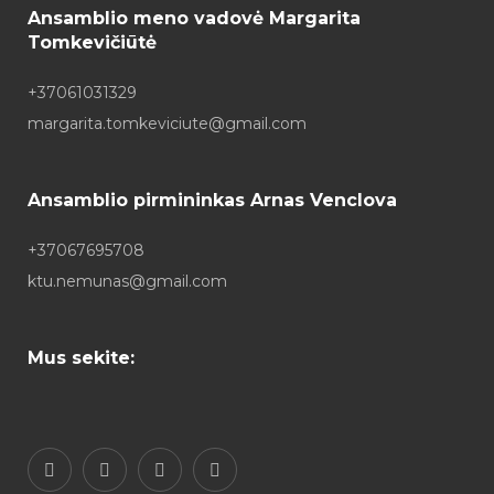
Ansamblio meno vadovė Margarita
Tomkevičiūtė
+37061031329
margarita.tomkeviciute@gmail.com
Ansamblio pirmininkas Arnas Venclova
+37067695708
ktu.nemunas@gmail.com
Mus sekite: