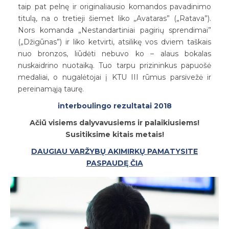
taip pat pelnę ir originaliausio komandos pavadinimo
titulą, na o tretieji šiemet liko „Avataras” („Ratava”).
Nors komanda „Nestandartiniai pagirių sprendimai”
(„Džigūnas”) ir liko ketvirti, atsilikę vos dviem taškais
nuo bronzos, liūdėti nebuvo ko – alaus bokalas
nuskaidrino nuotaiką. Tuo tarpu prizininkus papuošė
medaliai, o nugalėtojai į KTU III rūmus parsivežė ir
pereinamąją taurę.
interboulingo rezultatai 2018
Ačiū visiems dalyvavusiems ir palaikiusiems!
Susitiksime kitais metais!
DAUGIAU VARŽYBŲ AKIMIRKŲ PAMATYSITE
PASPAUDĘ ČIA