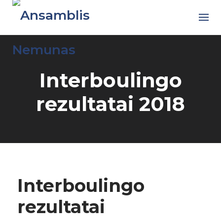
Skip
to
content
Interboulingo
rezultatai 2018
Interboulingo
rezultatai