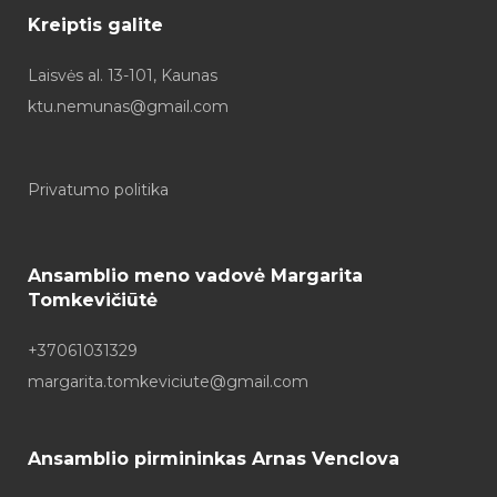
Kreiptis galite
Laisvės al. 13-101, Kaunas
ktu.nemunas@gmail.com
Privatumo politika
Ansamblio meno vadovė Margarita
Tomkevičiūtė
+37061031329
margarita.tomkeviciute@gmail.com
Ansamblio pirmininkas Arnas Venclova