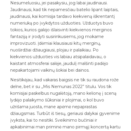
Nesumeluosiu, jei pasakysiu, jog labai jaudinausi.
Jaudinausi, kad tik nepamesčiau batelio lipant laiptais,
jaudinausi, kai komisija tardavo kiekvieną iškrentantį
numeriuką po įvykdytos užduoties. Užduotys buvo
tokios, kurios galėjo išlaisvinti kiekvienos merginos
fantaziją ir įrodyti susirinkusiems, jog mokame
improvizuoti. Įdėmiai klausiausi kitų merginų,
nuoširdžiai džiaugiausi, plojau ir palaikiau. Po
kiekvienos užduoties vis labiau atsipalaidavau, o
kaistant atmosferai salėje, jaudulį malšinti padėjo
nepakartojami vaikinų šokiai bei dainos.
Nesitikėjau, kad vakaras baigsis ne tik su raudona rože
delne, bet ir su ,,Mis Nemunas 2022” titulu. Vos tik
komisijai paskelbus nugalėtoją, mano kelionę į sceną
lydėjo palaikymo šūksniai ir plojimai, o kol buvo
užrišama juosta, mane apėmė nepaprastas
džiaugsmas. Turbūt iš tiesų, geriausi dalykai gyvenime
įvyksta, kai to nesitiki. Sveikinimo bučiniai ir
apkabinimai man priminė mano pirmąjį koncertą kartu