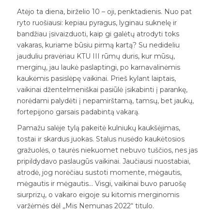
Atėjo ta diena, birželio 10 – oji, penktadienis. Nuo pat
ryto ruošiausi: kepiau pyragus, lyginau suknelę ir
bandžiau įsivaizduoti, kaip gi galėtų atrodyti toks
vakaras, kuriame būsiu pirmą kartą? Su nedideliu
jauduliu pravėriau KTU III rūmų duris, kur mūsų,
merginų, jau laukė paslaptingi, po karnavalinėmis
kaukėmis pasislėpę vaikinai. Prieš kylant laiptais,
vaikinai džentelmeniškai pasiūlė įsikabinti į parankę,
norėdami palydėti į nepamirštamą, tamsų, bet jaukų,
fortepijono garsais padabintą vakarą.
Pamažu salėje tylą pakeitė kulniukų kaukšėjimas,
tostai ir skardus juokas. Stalus nusėdo kaukėtosios
gražuolės, o taurės niekuomet nebuvo tuščios, nes jas
pripildydavo paslaugūs vaikinai. Jaučiausi nuostabiai,
atrodė, jog norėčiau sustoti momente, mėgautis,
mėgautis ir mėgautis… Visgi, vaikinai buvo paruošę
siurprizų, o vakaro eigoje su kitomis merginomis
varžėmės dėl ,,Mis Nemunas 2022“ titulo.