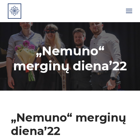
Skip
to
content
„Nemuno“
merginų diena’22
„Nemuno“ merginų
diena’22