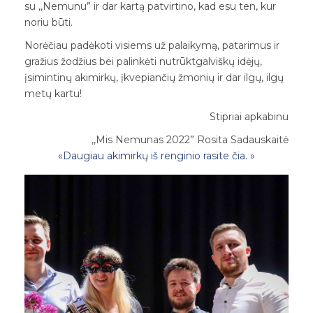
su ,,Nemunu” ir dar kartą patvirtino, kad esu ten, kur
noriu būti.
Norėčiau padėkoti visiems už palaikymą, patarimus ir
gražius žodžius bei palinkėti nutrūktgalviškų idėjų,
įsimintinų akimirkų, įkvepiančių žmonių ir dar ilgų, ilgų
metų kartu!
Stipriai apkabinu
,,Mis Nemunas 2022” Rosita Sadauskaitė
«Daugiau akimirkų iš renginio rasite čia. »