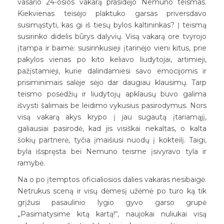
vasario 24-osios vakarą prasidėjo Nemuno teismas.
Kiekvienas teisėjo plaktuko garsas priversdavo
susimąstyti, kas gi iš tiesų bylos kaltininkas? Į teismą
susirinko didelis būrys dalyvių. Visą vakarą ore tvyrojo
įtampa ir baimė: susirinkusieji įtarinėjo vieni kitus, prie
pakylos vienas po kito keliavo liudytojai, artimieji,
pažįstamieji, kurie dalindamiesi savo emocijomis ir
prisiminimais salėje sėjo dar daugiau klausimų. Tarp
teismo posėdžių ir liudytojų apklausų buvo galima
išvysti šalimais be leidimo vykusius pasirodymus. Nors
visą vakarą akys krypo į jau sugautą įtariamąjį,
galiausiai pasirodė, kad jis visiškai nekaltas, o kalta
šokių partnerė, tyčia įmaišiusi nuodų į kokteilį. Taigi,
byla išspręsta bei Nemuno teisme įsivyravo tyla ir
ramybė.
Na o po įtemptos oficialiosios dalies vakaras nesibaigė.
Netrukus sceną ir visų dėmesį užėmė po turo ką tik
grįžusi pasaulinio lygio gyvo garso grupė
„Pasimatysime kitą kartą!“, naujokai nuliukai visą