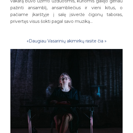
vakarą buvo užimti užduotimis, kuriomis galėjo geriau
pažinti ansamblį, ansambliečius ir vieni kitus, o
pačiame įkarštyje į salę įsiveržė čigonų taboras,
privertęs visus šokti pagal savo muziką…
«Daugiau Vasarinių akimirkų rasite čia »