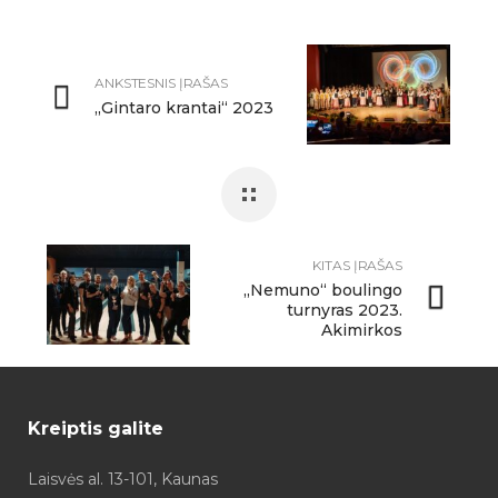
ANKSTESNIS ĮRAŠAS
„Gintaro krantai“ 2023
KITAS ĮRAŠAS
„Nemuno“ boulingo
turnyras 2023.
Akimirkos
Kreiptis galite
Laisvės al. 13-101, Kaunas