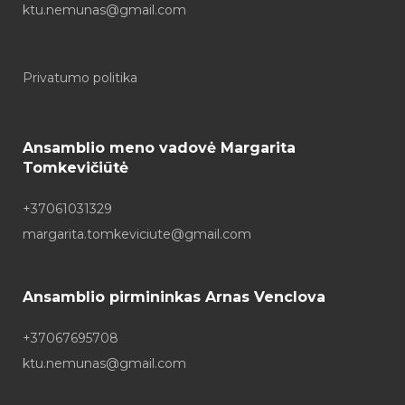
ktu.nemunas@gmail.com
Privatumo politika
Ansamblio meno vadovė Margarita
Tomkevičiūtė
+37061031329
margarita.tomkeviciute@gmail.com
Ansamblio pirmininkas Arnas Venclova
+37067695708
ktu.nemunas@gmail.com