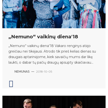
„Nemuno“ vaikinų diena'18
„Nemuno“ vaikinų diena'18 Vakaro renginys atėjo
greičiau nei tikėjausi. Atrodo tik prieš kelias dienas su
draugais aptarinėjome, kiek savaičių mums dar likę
laukti, o dabar tų pačių draugų apsupty skaičiavau...
NEMUNAS
—
2018-10-05