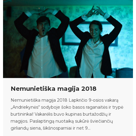
Nemunietiška magija 2018
Nemunietiška magija 2018 Lapkričio 9-osios vakarą
„Andriekynės“ sodyboje šoko basos raganaitės ir trypė
burtininkai! Vakarėlis buvo kupinas burtažodžių ir
magijos. Paslaptingą nuotaiką sukūrė šviečiančių
girliandų siena, šikšnosparniai ir net 9...