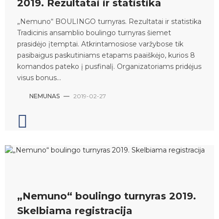
2019. Rezultatai ir statistika
„Nemuno“ BOULINGO turnyras. Rezultatai ir statistika
Tradicinis ansamblio boulingo turnyras šiemet
prasidėjo įtemptai. Atkrintamosiose varžybose tik
pasibaigus paskutiniams etapams paaiškėjo, kurios 8
komandos pateko į pusfinalį. Organizatoriams pridėjus
visus bonus...
NEMUNAS
—
2019-02-27
„Nemuno“ boulingo turnyras 2019.
Skelbiama registracija