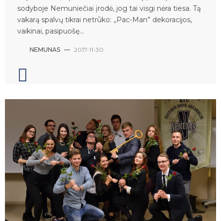
sodyboje Nemuniečiai įrodė, jog tai visgi nėra tiesa. Tą
vakarą spalvų tikrai netrūko: ,,Pac-Man” dekoracijos,
vaikinai, pasipuošę...
NEMUNAS
—
2017-11-30