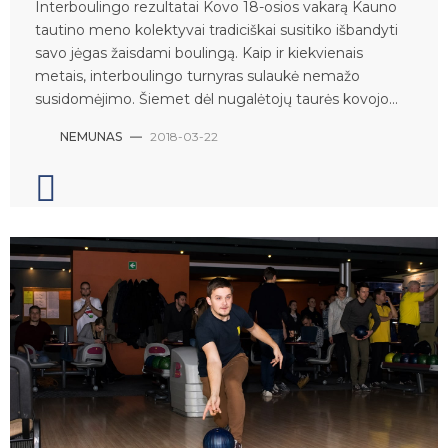
Interboulingo rezultatai Kovo 18-osios vakarą Kauno
tautino meno kolektyvai tradiciškai susitiko išbandyti
savo jėgas žaisdami boulingą. Kaip ir kiekvienais
metais, interboulingo turnyras sulaukė nemažo
susidomėjimo. Šiemet dėl nugalėtojų taurės kovojo...
NEMUNAS
—
2018-03-22