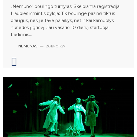
„Nemuno“ boulingo turnyras. Skelbiama registracija
Liaudies išmintis byloja: Tik boulinge pažinsi tikrus
draugus, nes jie tave palaikys, net ir kai kamuolys
nuriedės į griovį. Jau vasario 10 dieną startuoja
tradicinis...
NEMUNAS
—
2019-01-27