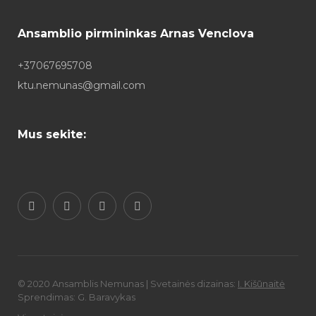
Ansamblio pirmininkas Arnas Venclova
+37067695708
ktu.nemunas@gmail.com
Mus sekite:
© 2020 Ansamblis Nemunas | Svetainės dizainas:
I. Kišūnaitė
Sprendimas: G. Baravykas