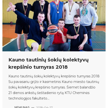
Kauno tautinių šokių kolektyvų
krepšinio turnyras 2018
Kauno tautinių šokių kolektyvų krepšinio turnyras 2018
Su pavasariu grįžo ir kasmetinis Kauno miesto tautinių
šokių kolektyvų krepšinio turnyras. Šiemet balandžio
21 dienos ankstų šeštadienio rytą KTU Cheminės
technologijos fakulteto...
NEMUNAS
—
2018-04-27