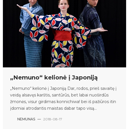
„Nemuno“ kelionė į Japoniją
„Nemuno“ kelionė į Japoniją Dar, rodos, prieš savaitę į
veidą alsavęs karštis, santūrūs, bet labai nuoširdūs
žmonės, visur girdimas konnichiwa! bei iš pažiūros itin
įdomiai atrodantis maistas dabar tapo visą...
NEMUNAS
—
2018-08-17