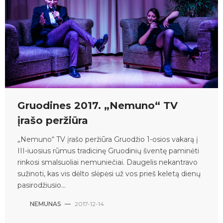
Gruodines 2017. „Nemuno“ TV
įrašo peržiūra
„Nemuno“ TV įrašo peržiūra Gruodžio 1-osios vakarą į
III-iuosius rūmus tradicinę Gruodinių šventę paminėti
rinkosi smalsuoliai nemuniečiai. Daugelis nekantravo
sužinoti, kas vis dėlto slėpėsi už vos prieš keletą dienų
pasirodžiusio...
NEMUNAS
—
2017-12-14