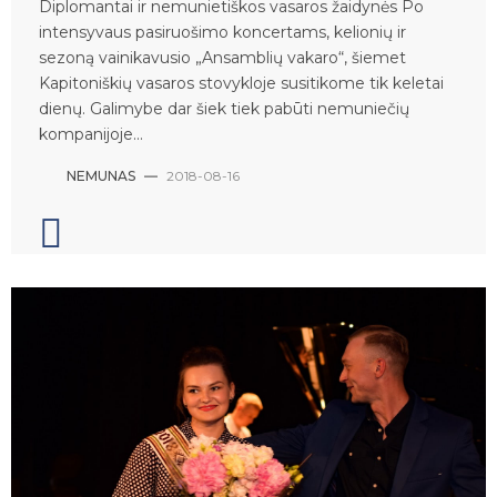
Diplomantai ir nemunietiškos vasaros žaidynės Po
intensyvaus pasiruošimo koncertams, kelionių ir
sezoną vainikavusio „Ansamblių vakaro“, šiemet
Kapitoniškių vasaros stovykloje susitikome tik keletai
dienų. Galimybe dar šiek tiek pabūti nemuniečių
kompanijoje...
NEMUNAS
—
2018-08-16