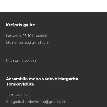
Kreiptis galite
Laisvės al. 13-101, Kaunas
ktu.nemunas@gmail.com
Privatumo politika
Ansamblio meno vadovė Margarita
Tomkevičiūtė
+37061031329
margarita.tomkeviciute@gmail.com