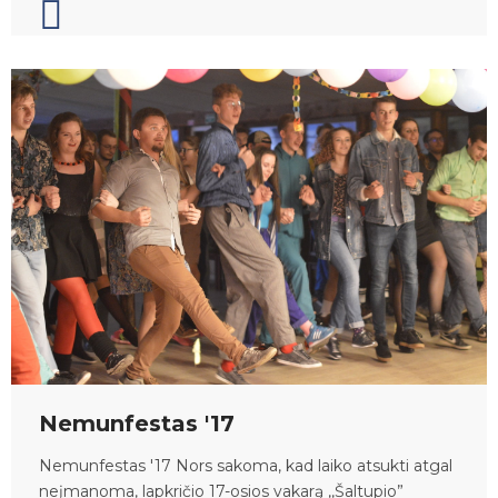
Nemunfestas '17
Nemunfestas '17 Nors sakoma, kad laiko atsukti atgal
neįmanoma, lapkričio 17-osios vakarą ,,Šaltupio”