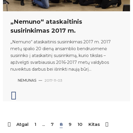
„Nemuno“ ataskaitinis
susirinkimas 2017 m.
„Nemuno“ ataskaitinis susirinkimas 2017 m. 2017
metų spalio 20 dieną ansamblio bendruomenė
susirinko į ataskaitinį susirinkimą, kurio tikslas –
apžvelgti svarbiausius 2016-2017 metų valdybos
nuveiktus darbus bei išrinkti naują būrį...
NEMUNAS
—
2017-11-03
Atgal
1
...
7
8
9
10
Kitas