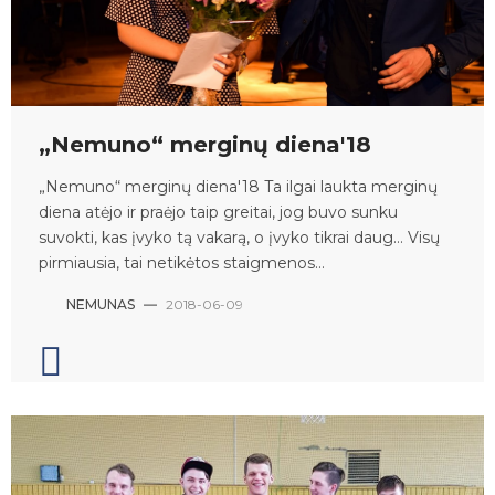
„Nemuno“ merginų diena'18
„Nemuno“ merginų diena'18 Ta ilgai laukta merginų
diena atėjo ir praėjo taip greitai, jog buvo sunku
suvokti, kas įvyko tą vakarą, o įvyko tikrai daug… Visų
pirmiausia, tai netikėtos staigmenos...
NEMUNAS
—
2018-06-09